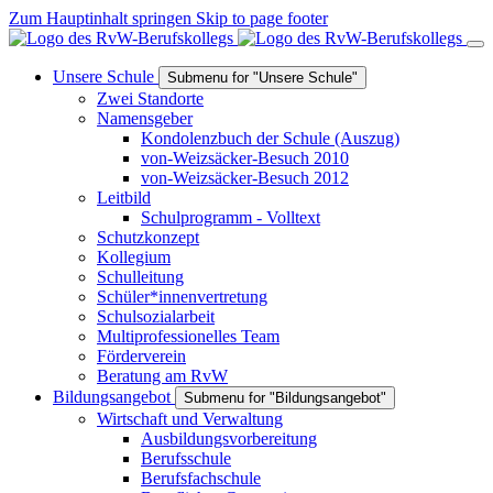
Zum Hauptinhalt springen
Skip to page footer
Unsere Schule
Submenu for "Unsere Schule"
Zwei Standorte
Namensgeber
Kondolenzbuch der Schule (Auszug)
von-Weizsäcker-Besuch 2010
von-Weizsäcker-Besuch 2012
Leitbild
Schulprogramm - Volltext
Schutzkonzept
Kollegium
Schulleitung
Schüler*innenvertretung
Schulsozialarbeit
Multiprofessionelles Team
Förderverein
Beratung am RvW
Bildungsangebot
Submenu for "Bildungsangebot"
Wirtschaft und Verwaltung
Ausbildungsvorbereitung
Berufsschule
Berufsfachschule