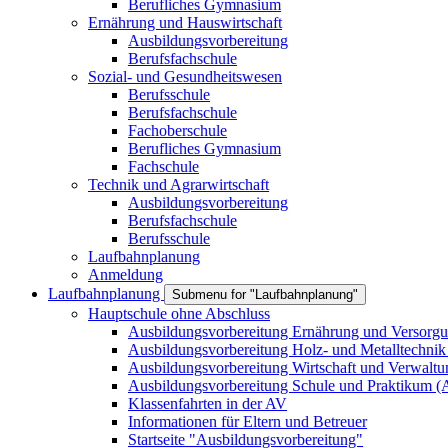
Berufliches Gymnasium
Ernährung und Hauswirtschaft
Ausbildungsvorbereitung
Berufsfachschule
Sozial- und Gesundheitswesen
Berufsschule
Berufsfachschule
Fachoberschule
Berufliches Gymnasium
Fachschule
Technik und Agrarwirtschaft
Ausbildungsvorbereitung
Berufsfachschule
Berufsschule
Laufbahnplanung
Anmeldung
Laufbahnplanung
Submenu for "Laufbahnplanung"
Hauptschule ohne Abschluss
Ausbildungsvorbereitung Ernährung und Versor
Ausbildungsvorbereitung Holz- und Metalltechni
Ausbildungsvorbereitung Wirtschaft und Verwal
Ausbildungsvorbereitung Schule und Praktikum 
Klassenfahrten in der AV
Informationen für Eltern und Betreuer
Startseite "Ausbildungsvorbereitung"