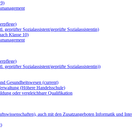
 9)
ngsmanagement
erpflege)
 geprüfter Sozialassistent/geprüfte Sozialassistentin)
nach Klasse 10)
ngsmanagement
erpflege)
 geprüfter Sozialassistent/geprüfte Sozialassistentin))
- und Gesundheitswesen
(current)
 Verwaltung (Höhere Handelsschule)
ldung oder vergleichbare Qualifikation
ftswissenschaften), auch mit den Zusatzangeboten Informatik und Int
)