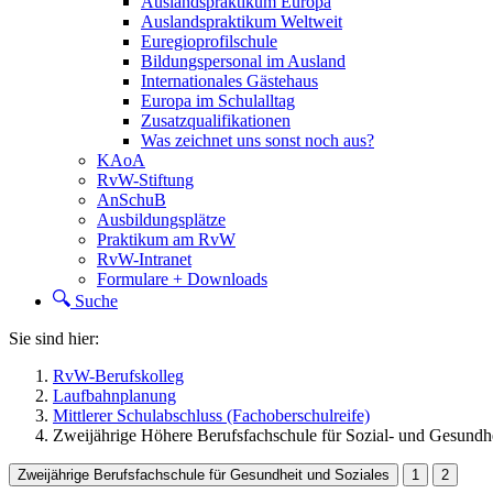
Auslandspraktikum Europa
Auslandspraktikum Weltweit
Euregioprofilschule
Bildungspersonal im Ausland
Internationales Gästehaus
Europa im Schulalltag
Zusatzqualifikationen
Was zeichnet uns sonst noch aus?
KAoA
RvW-Stiftung
AnSchuB
Ausbildungsplätze
Praktikum am RvW
RvW-Intranet
Formulare + Downloads
Suche
Sie sind hier:
RvW-Berufskolleg
Laufbahnplanung
Mittlerer Schulabschluss (Fachoberschulreife)
Zweijährige Höhere Berufsfachschule für Sozial- und Gesundh
Zweijährige Berufsfachschule für Gesundheit und Soziales
1
2