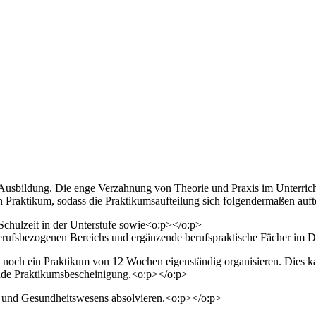
er Ausbildung. Die enge Verzahnung von Theorie und Praxis im Unterric
Praktikum, sodass die Praktikumsaufteilung sich folgendermaßen auft
chulzeit in der Unterstufe sowie<o:p></o:p>
erufsbezogenen Bereichs und ergänzende berufspraktische Fächer im D
h noch ein Praktikum von 12 Wochen eigenständig organisieren. Dies 
hende Praktikumsbescheinigung.<o:p></o:p>
l- und Gesundheitswesens absolvieren.<o:p></o:p>