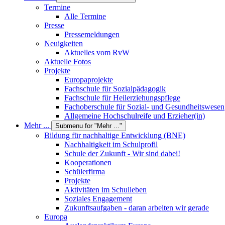
Termine
Alle Termine
Presse
Pressemeldungen
Neuigkeiten
Aktuelles vom RvW
Aktuelle Fotos
Projekte
Europaprojekte
Fachschule für Sozialpädagogik
Fachschule für Heilerziehungspflege
Fachoberschule für Sozial- und Gesundheitswesen
Allgemeine Hochschulreife und Erzieher(in)
Mehr ...
Submenu for "Mehr ..."
Bildung für nachhaltige Entwicklung (BNE)
Nachhaltigkeit im Schulprofil
Schule der Zukunft - Wir sind dabei!
Kooperationen
Schülerfirma
Projekte
Aktivitäten im Schulleben
Soziales Engagement
Zukunftsaufgaben - daran arbeiten wir gerade
Europa