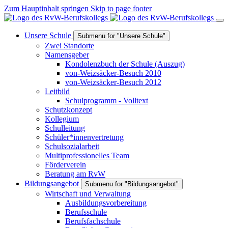
Zum Hauptinhalt springen
Skip to page footer
Unsere Schule
Submenu for "Unsere Schule"
Zwei Standorte
Namensgeber
Kondolenzbuch der Schule (Auszug)
von-Weizsäcker-Besuch 2010
von-Weizsäcker-Besuch 2012
Leitbild
Schulprogramm - Volltext
Schutzkonzept
Kollegium
Schulleitung
Schüler*innenvertretung
Schulsozialarbeit
Multiprofessionelles Team
Förderverein
Beratung am RvW
Bildungsangebot
Submenu for "Bildungsangebot"
Wirtschaft und Verwaltung
Ausbildungsvorbereitung
Berufsschule
Berufsfachschule