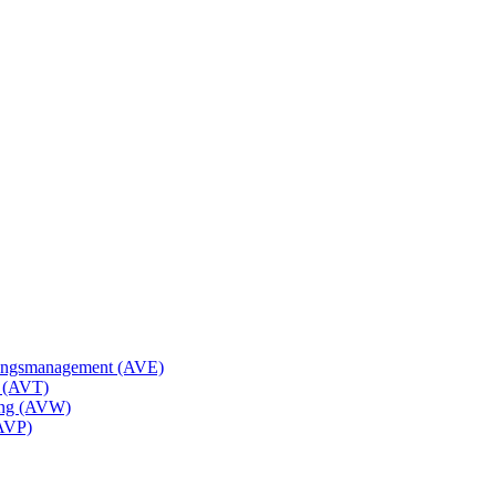
gungsmanagement (AVE)
k (AVT)
tung (AVW)
(AVP)