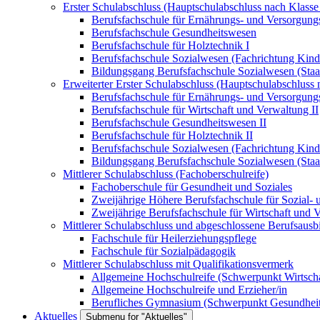
Erster Schulabschluss (Hauptschulabschluss nach Klasse
Berufsfachschule für Ernährungs- und Versorgu
Berufsfachschule Gesundheitswesen
Berufsfachschule für Holztechnik I
Berufsfachschule Sozialwesen (Fachrichtung Kind
Bildungsgang Berufsfachschule Sozialwesen (Staatl.
Erweiterter Erster Schulabschluss (Hauptschulabschluss 
Berufsfachschule für Ernährungs- und Versorgu
Berufsfachschule für Wirtschaft und Verwaltung II
Berufsfachschule Gesundheitswesen II
Berufsfachschule für Holztechnik II
Berufsfachschule Sozialwesen (Fachrichtung Kind
Bildungsgang Berufsfachschule Sozialwesen (Staatl.
Mittlerer Schulabschluss (Fachoberschulreife)
Fachoberschule für Gesundheit und Soziales
Zweijährige Höhere Berufsfachschule für Sozial
Zweijährige Berufsfachschule für Wirtschaft und
Mittlerer Schulabschluss und abgeschlossene Berufsausbi
Fachschule für Heilerziehungspflege
Fachschule für Sozialpädagogik
Mittlerer Schulabschluss mit Qualifikationsvermerk
Allgemeine Hochschulreife (Schwerpunkt Wirtscha
Allgemeine Hochschulreife und Erzieher/in
Berufliches Gymnasium (Schwerpunkt Gesundheit
Aktuelles
Submenu for "Aktuelles"