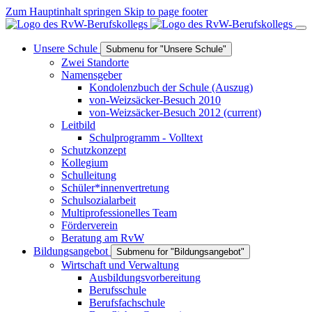
Zum Hauptinhalt springen
Skip to page footer
Unsere Schule
Submenu for "Unsere Schule"
Zwei Standorte
Namensgeber
Kondolenzbuch der Schule (Auszug)
von-Weizsäcker-Besuch 2010
von-Weizsäcker-Besuch 2012
(current)
Leitbild
Schulprogramm - Volltext
Schutzkonzept
Kollegium
Schulleitung
Schüler*innenvertretung
Schulsozialarbeit
Multiprofessionelles Team
Förderverein
Beratung am RvW
Bildungsangebot
Submenu for "Bildungsangebot"
Wirtschaft und Verwaltung
Ausbildungsvorbereitung
Berufsschule
Berufsfachschule