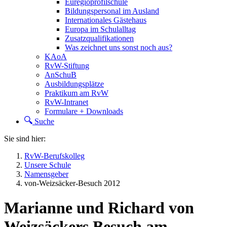
Euregioprofilschule
Bildungspersonal im Ausland
Internationales Gästehaus
Europa im Schulalltag
Zusatzqualifikationen
Was zeichnet uns sonst noch aus?
KAoA
RvW-Stiftung
AnSchuB
Ausbildungsplätze
Praktikum am RvW
RvW-Intranet
Formulare + Downloads
Suche
Sie sind hier:
RvW-Berufskolleg
Unsere Schule
Namensgeber
von-Weizsäcker-Besuch 2012
Marianne und Richard von
Weizsäckers Besuch am