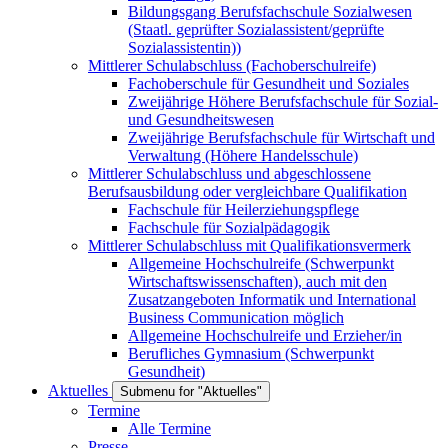
Bildungsgang Berufsfachschule Sozialwesen
(Staatl. geprüfter Sozialassistent/geprüfte
Sozialassistentin))
Mittlerer Schulabschluss (Fachoberschulreife)
Fachoberschule für Gesundheit und Soziales
Zweijährige Höhere Berufsfachschule für Sozial-
und Gesundheitswesen
Zweijährige Berufsfachschule für Wirtschaft und
Verwaltung (Höhere Handelsschule)
Mittlerer Schulabschluss und abgeschlossene
Berufsausbildung oder vergleichbare Qualifikation
Fachschule für Heilerziehungspflege
Fachschule für Sozialpädagogik
Mittlerer Schulabschluss mit Qualifikationsvermerk
Allgemeine Hochschulreife (Schwerpunkt
Wirtschaftswissenschaften), auch mit den
Zusatzangeboten Informatik und International
Business Communication möglich
Allgemeine Hochschulreife und Erzieher/in
Berufliches Gymnasium (Schwerpunkt
Gesundheit)
Aktuelles
Submenu for "Aktuelles"
Termine
Alle Termine
Presse