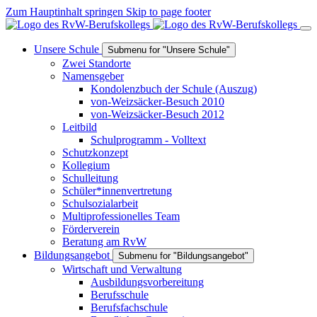
Zum Hauptinhalt springen
Skip to page footer
Unsere Schule
Submenu for "Unsere Schule"
Zwei Standorte
Namensgeber
Kondolenzbuch der Schule (Auszug)
von-Weizsäcker-Besuch 2010
von-Weizsäcker-Besuch 2012
Leitbild
Schulprogramm - Volltext
Schutzkonzept
Kollegium
Schulleitung
Schüler*innenvertretung
Schulsozialarbeit
Multiprofessionelles Team
Förderverein
Beratung am RvW
Bildungsangebot
Submenu for "Bildungsangebot"
Wirtschaft und Verwaltung
Ausbildungsvorbereitung
Berufsschule
Berufsfachschule