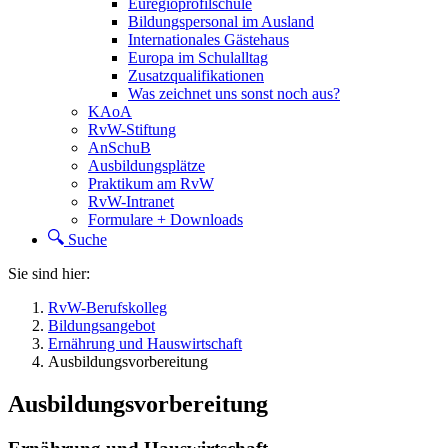
Euregioprofilschule
Bildungspersonal im Ausland
Internationales Gästehaus
Europa im Schulalltag
Zusatzqualifikationen
Was zeichnet uns sonst noch aus?
KAoA
RvW-Stiftung
AnSchuB
Ausbildungsplätze
Praktikum am RvW
RvW-Intranet
Formulare + Downloads
Suche
Sie sind hier:
RvW-Berufskolleg
Bildungsangebot
Ernährung und Hauswirtschaft
Ausbildungsvorbereitung
Ausbildungsvorbereitung