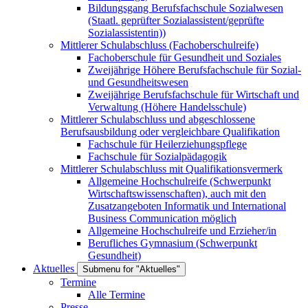
Bildungsgang Berufsfachschule Sozialwesen
(Staatl. geprüfter Sozialassistent/geprüfte
Sozialassistentin))
Mittlerer Schulabschluss (Fachoberschulreife)
Fachoberschule für Gesundheit und Soziales
Zweijährige Höhere Berufsfachschule für Sozial-
und Gesundheitswesen
Zweijährige Berufsfachschule für Wirtschaft und
Verwaltung (Höhere Handelsschule)
Mittlerer Schulabschluss und abgeschlossene
Berufsausbildung oder vergleichbare Qualifikation
Fachschule für Heilerziehungspflege
Fachschule für Sozialpädagogik
Mittlerer Schulabschluss mit Qualifikationsvermerk
Allgemeine Hochschulreife (Schwerpunkt
Wirtschaftswissenschaften), auch mit den
Zusatzangeboten Informatik und International
Business Communication möglich
Allgemeine Hochschulreife und Erzieher/in
Berufliches Gymnasium (Schwerpunkt
Gesundheit)
Aktuelles
Submenu for "Aktuelles"
Termine
Alle Termine
Presse