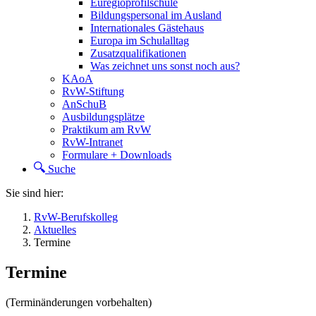
Euregioprofilschule
Bildungspersonal im Ausland
Internationales Gästehaus
Europa im Schulalltag
Zusatzqualifikationen
Was zeichnet uns sonst noch aus?
KAoA
RvW-Stiftung
AnSchuB
Ausbildungsplätze
Praktikum am RvW
RvW-Intranet
Formulare + Downloads
Suche
Sie sind hier:
RvW-Berufskolleg
Aktuelles
Termine
Termine
(Terminänderungen vorbehalten)