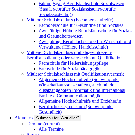
Bildungsgang Berufsfachschule Sozialwesen
(Staatl. geprüfter Sozialassistent/geprüfte
Sozialassistentin))
Mittlerer Schulabschluss (Fachoberschulreife)
Fachoberschule für Gesundheit und Soziales
Zweijährige Höhere Berufsfachschule für Sozial-
und Gesundheitswesen
Zweijährige Berufsfachschule für Wirtschaft und
Verwaltung (Höhere Handelsschule)
Mittlerer Schulabschluss und abgeschlossene
Berufsausbildung oder vergleichbare Qualifikation
Fachschule für Heilerziehungspflege
Fachschule für Sozialpädagogik
Mittlerer Schulabschluss mit Qualifikationsvermerk
Allgemeine Hochschulreife (Schwerpunkt
Wirtschaftswissenschaften), auch mit den
Zusatzangeboten Informatik und International
Business Communication möglich
Allgemeine Hochschulreife und Erzieher/in
Berufliches Gymnasium (Schwerpunkt
Gesundheit)
Aktuelles
Submenu for "Aktuelles"
Termine
(current)
Alle Termine
Presse