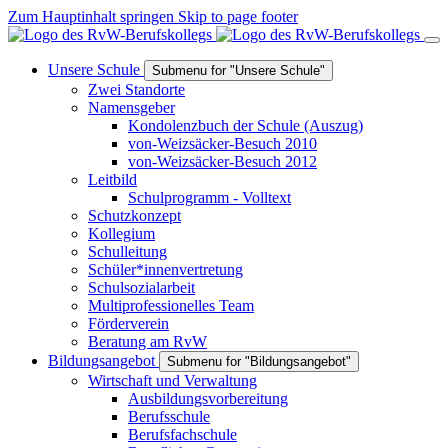
Zum Hauptinhalt springen
Skip to page footer
Unsere Schule
Submenu for "Unsere Schule"
Zwei Standorte
Namensgeber
Kondolenzbuch der Schule (Auszug)
von-Weizsäcker-Besuch 2010
von-Weizsäcker-Besuch 2012
Leitbild
Schulprogramm - Volltext
Schutzkonzept
Kollegium
Schulleitung
Schüler*innenvertretung
Schulsozialarbeit
Multiprofessionelles Team
Förderverein
Beratung am RvW
Bildungsangebot
Submenu for "Bildungsangebot"
Wirtschaft und Verwaltung
Ausbildungsvorbereitung
Berufsschule
Berufsfachschule