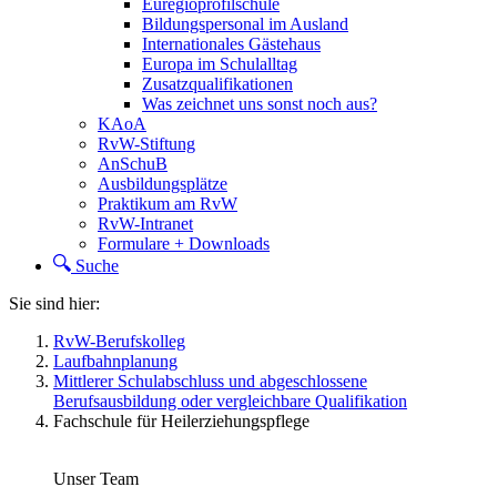
Euregioprofilschule
Bildungspersonal im Ausland
Internationales Gästehaus
Europa im Schulalltag
Zusatzqualifikationen
Was zeichnet uns sonst noch aus?
KAoA
RvW-Stiftung
AnSchuB
Ausbildungsplätze
Praktikum am RvW
RvW-Intranet
Formulare + Downloads
Suche
Sie sind hier:
RvW-Berufskolleg
Laufbahnplanung
Mittlerer Schulabschluss und abgeschlossene
Berufsausbildung oder vergleichbare Qualifikation
Fachschule für Heilerziehungspflege
Unser Team