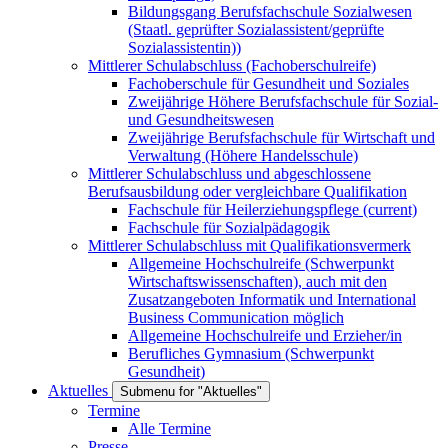
Bildungsgang Berufsfachschule Sozialwesen
(Staatl. geprüfter Sozialassistent/geprüfte
Sozialassistentin))
Mittlerer Schulabschluss (Fachoberschulreife)
Fachoberschule für Gesundheit und Soziales
Zweijährige Höhere Berufsfachschule für Sozial-
und Gesundheitswesen
Zweijährige Berufsfachschule für Wirtschaft und
Verwaltung (Höhere Handelsschule)
Mittlerer Schulabschluss und abgeschlossene
Berufsausbildung oder vergleichbare Qualifikation
Fachschule für Heilerziehungspflege
(current)
Fachschule für Sozialpädagogik
Mittlerer Schulabschluss mit Qualifikationsvermerk
Allgemeine Hochschulreife (Schwerpunkt
Wirtschaftswissenschaften), auch mit den
Zusatzangeboten Informatik und International
Business Communication möglich
Allgemeine Hochschulreife und Erzieher/in
Berufliches Gymnasium (Schwerpunkt
Gesundheit)
Aktuelles
Submenu for "Aktuelles"
Termine
Alle Termine
Presse