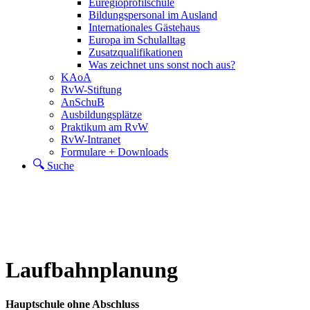
Euregioprofilschule
Bildungspersonal im Ausland
Internationales Gästehaus
Europa im Schulalltag
Zusatzqualifikationen
Was zeichnet uns sonst noch aus?
KAoA
RvW-Stiftung
AnSchuB
Ausbildungsplätze
Praktikum am RvW
RvW-Intranet
Formulare + Downloads
Suche
Laufbahnplanung
Hauptschule ohne Abschluss