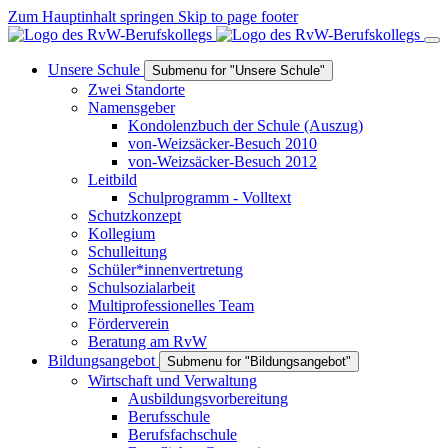
Zum Hauptinhalt springen
Skip to page footer
Unsere Schule
Submenu for "Unsere Schule"
Zwei Standorte
Namensgeber
Kondolenzbuch der Schule (Auszug)
von-Weizsäcker-Besuch 2010
von-Weizsäcker-Besuch 2012
Leitbild
Schulprogramm - Volltext
Schutzkonzept
Kollegium
Schulleitung
Schüler*innenvertretung
Schulsozialarbeit
Multiprofessionelles Team
Förderverein
Beratung am RvW
Bildungsangebot
Submenu for "Bildungsangebot"
Wirtschaft und Verwaltung
Ausbildungsvorbereitung
Berufsschule
Berufsfachschule