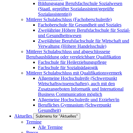
Bildungsgang Berufsfachschule Sozialwesen
(Staatl. geprüfter Sozialassistent/geprüfte
Sozialassistentin))
Mittlerer Schulabschluss (Fachoberschulreife)
Fachoberschule für Gesundheit und Soziales
Zweijährige Höhere Berufsfachschule für Sozial-
und Gesundheitswesen
Zweijährige Berufsfachschule für Wirtschaft und
Verwaltung (Höhere Handelsschule)
Mittlerer Schulabschluss und abgeschlossene
Berufsausbildung oder vergleichbare Qualifikation
Fachschule für Heilerziehungspflege
Fachschule für Sozialpädagogik
Mittlerer Schulabschluss mit Qualifikationsvermerk
Allgemeine Hochschulreife (Schwerpunkt
Wirtschaftswissenschaften), auch mit den
Zusatzangeboten Informatik und International
Business Communication möglich
Allgemeine Hochschulreife und Erzieher/in
Berufliches Gymnasium (Schwerpunkt
Gesundheit)
Aktuelles
Submenu for "Aktuelles"
Termine
Alle Termine
Presse