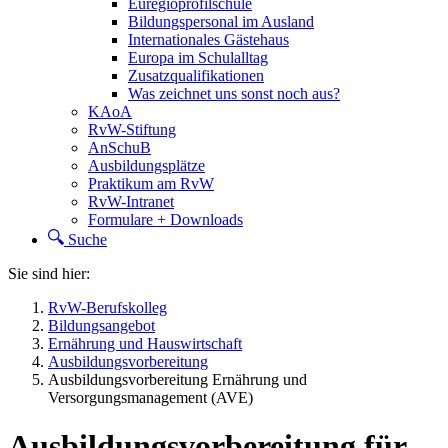
Euregioprofilschule
Bildungspersonal im Ausland
Internationales Gästehaus
Europa im Schulalltag
Zusatzqualifikationen
Was zeichnet uns sonst noch aus?
KAoA
RvW-Stiftung
AnSchuB
Ausbildungsplätze
Praktikum am RvW
RvW-Intranet
Formulare + Downloads
Suche
Sie sind hier:
RvW-Berufskolleg
Bildungsangebot
Ernährung und Hauswirtschaft
Ausbildungsvorbereitung
Ausbildungsvorbereitung Ernährung und
Versorgungsmanagement (AVE)
Ausbildungsvorbereitung für