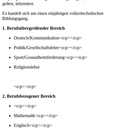
gelten, informiert.
Es handelt sich um einen einjährigen vollzeitschulischen
Bildungsgang.
1. Berufsübergreifender Bereich
Deutsch/Kommunikation<o:p></o:p>
Politik/Gesellschaftslehre<o:p></o:p>
Sport/Gesundheitsförderung<o:p></o:p>
Religionslehre
<o:p></o:p>
2. Berufsbezogener Bereich
<o:p></o:p>
Mathematik<o:p></o:p>
Englisch<o:p></o:p>