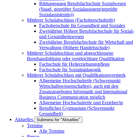
Bildungsgang Berufsfachschule Sozialwesen
(Staatl. geprüfter Sozialassistent/geprüfte
Sozialassistentin))
Mittlerer Schulabschluss (Fachoberschulreife)
Fachoberschule für Gesundheit und Soziales
Zweijährige Höhere Berufsfachschule für Sozial-
und Gesundheitswesen
Zweijährige Berufsfachschule für Wirtschaft und
Verwaltung (Höhere Handelsschule)
Mittlerer Schulabschluss und abgeschlossene
Berufsausbildung oder vergleichbare Qualifikation
Fachschule für Heilerziehungspflege
Fachschule für Sozialpädagogik
Mittlerer Schulabschluss mit Qualifikationsvermerk
Allgemeine Hochschulreife (Schwerpunkt
Wirtschaftswissenschaften), auch mit den
Zusatzangeboten Informatik und International
Business Communication möglich
Allgemeine Hochschulreife und Erzieher/in
Berufliches Gymnasium (Schwerpunkt
Gesundheit)
Aktuelles
Submenu for "Aktuelles"
Termine
Alle Termine
Presse