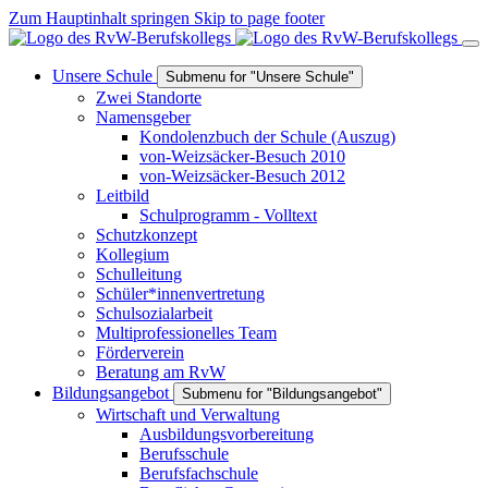
Zum Hauptinhalt springen
Skip to page footer
Unsere Schule
Submenu for "Unsere Schule"
Zwei Standorte
Namensgeber
Kondolenzbuch der Schule (Auszug)
von-Weizsäcker-Besuch 2010
von-Weizsäcker-Besuch 2012
Leitbild
Schulprogramm - Volltext
Schutzkonzept
Kollegium
Schulleitung
Schüler*innenvertretung
Schulsozialarbeit
Multiprofessionelles Team
Förderverein
Beratung am RvW
Bildungsangebot
Submenu for "Bildungsangebot"
Wirtschaft und Verwaltung
Ausbildungsvorbereitung
Berufsschule
Berufsfachschule