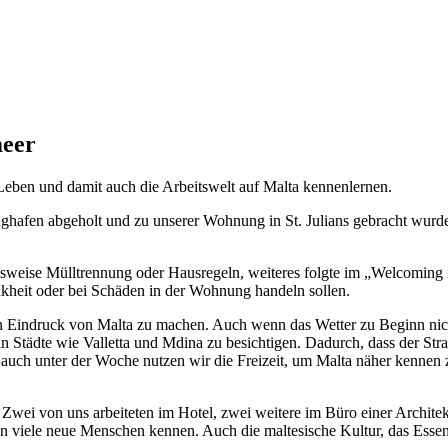
meer
 Leben und damit auch die Arbeitswelt auf Malta kennenlernen.
hafen abgeholt und zu unserer Wohnung in St. Julians gebracht wurde
elsweise Mülltrennung oder Hausregeln, weiteres folgte im „Welcoming m
kheit oder bei Schäden in der Wohnung handeln sollen.
ten Eindruck von Malta zu machen. Auch wenn das Wetter zu Beginn nicht
n Städte wie Valletta und Mdina zu besichtigen. Dadurch, dass der Str
auch unter der Woche nutzen wir die Freizeit, um Malta näher kennen
 Zwei von uns arbeiteten im Hotel, zwei weitere im Büro einer Archite
en viele neue Menschen kennen. Auch die maltesische Kultur, das Essen 