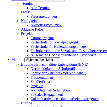
Termine
Alle Termine
Presse
Pressemeldungen
Neuigkeiten
Aktuelles vom RvW
Aktuelle Fotos
Projekte
Europaprojekte
Fachschule für Sozialpädagogik
Fachschule für Heilerziehungspflege
Fachoberschule für Sozial- und Gesundheitswesen
Allgemeine Hochschulreife und Erzieher(in)
Mehr ...
Submenu for "Mehr ..."
Bildung für nachhaltige Entwicklung (BNE)
Nachhaltigkeit im Schulprofil
Schule der Zukunft - Wir sind dabei!
Kooperationen
Schülerfirma
Projekte
Aktivitäten im Schulleben
Soziales Engagement
Zukunftsaufgaben - daran arbeiten wir gerade
Europa