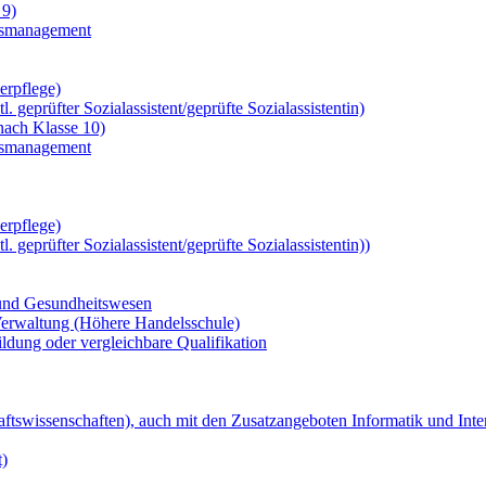
 9)
ngsmanagement
erpflege)
 geprüfter Sozialassistent/geprüfte Sozialassistentin)
nach Klasse 10)
ngsmanagement
erpflege)
 geprüfter Sozialassistent/geprüfte Sozialassistentin))
 und Gesundheitswesen
 Verwaltung (Höhere Handelsschule)
ldung oder vergleichbare Qualifikation
ftswissenschaften), auch mit den Zusatzangeboten Informatik und Int
)