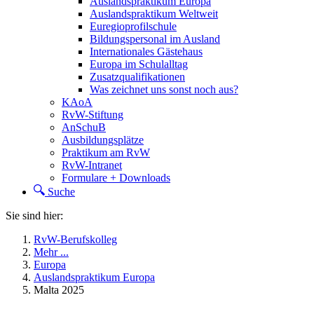
Auslandspraktikum Europa
Auslandspraktikum Weltweit
Euregioprofilschule
Bildungspersonal im Ausland
Internationales Gästehaus
Europa im Schulalltag
Zusatzqualifikationen
Was zeichnet uns sonst noch aus?
KAoA
RvW-Stiftung
AnSchuB
Ausbildungsplätze
Praktikum am RvW
RvW-Intranet
Formulare + Downloads
Suche
Sie sind hier:
RvW-Berufskolleg
Mehr ...
Europa
Auslandspraktikum Europa
Malta 2025