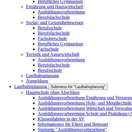
Berufliches Gymnasium
Ernährung und Hauswirtschaft
Ausbildungsvorbereitung
Berufsfachschule
Sozial- und Gesundheitswesen
Berufsschule
Berufsfachschule
Fachoberschule
Berufliches Gymnasium
Fachschule
Technik und Agrarwirtschaft
Ausbildungsvorbereitung
Berufsfachschule
Berufsschule
Laufbahnplanung
Anmeldung
Laufbahnplanung
Submenu for "Laufbahnplanung"
Hauptschule ohne Abschluss
Ausbildungsvorbereitung Ernährung und Versor
Ausbildungsvorbereitung Holz- und Metalltechni
Ausbildungsvorbereitung Wirtschaft und Verwal
Ausbildungsvorbereitung Schule und Praktikum 
Klassenfahrten in der AV
Informationen für Eltern und Betreuer
Startseite "Ausbildungsvorbereitung"