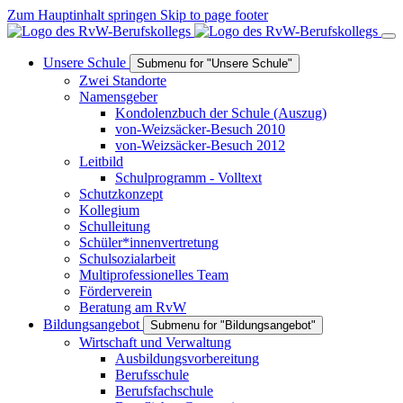
Zum Hauptinhalt springen
Skip to page footer
Unsere Schule
Submenu for "Unsere Schule"
Zwei Standorte
Namensgeber
Kondolenzbuch der Schule (Auszug)
von-Weizsäcker-Besuch 2010
von-Weizsäcker-Besuch 2012
Leitbild
Schulprogramm - Volltext
Schutzkonzept
Kollegium
Schulleitung
Schüler*innenvertretung
Schulsozialarbeit
Multiprofessionelles Team
Förderverein
Beratung am RvW
Bildungsangebot
Submenu for "Bildungsangebot"
Wirtschaft und Verwaltung
Ausbildungsvorbereitung
Berufsschule
Berufsfachschule