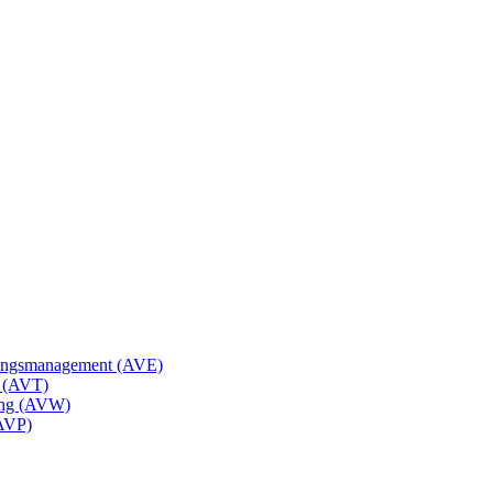
gungsmanagement (AVE)
k (AVT)
tung (AVW)
(AVP)