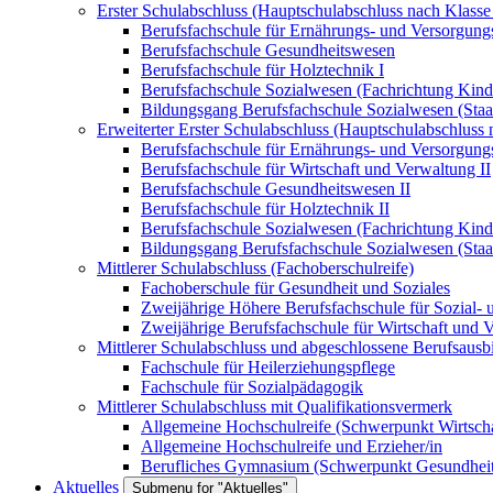
Erster Schulabschluss (Hauptschulabschluss nach Klasse
Berufsfachschule für Ernährungs- und Versorgu
Berufsfachschule Gesundheitswesen
Berufsfachschule für Holztechnik I
Berufsfachschule Sozialwesen (Fachrichtung Kind
Bildungsgang Berufsfachschule Sozialwesen (Staatl.
Erweiterter Erster Schulabschluss (Hauptschulabschluss 
Berufsfachschule für Ernährungs- und Versorgu
Berufsfachschule für Wirtschaft und Verwaltung II
Berufsfachschule Gesundheitswesen II
Berufsfachschule für Holztechnik II
Berufsfachschule Sozialwesen (Fachrichtung Kind
Bildungsgang Berufsfachschule Sozialwesen (Staatl.
Mittlerer Schulabschluss (Fachoberschulreife)
Fachoberschule für Gesundheit und Soziales
Zweijährige Höhere Berufsfachschule für Sozial-
Zweijährige Berufsfachschule für Wirtschaft und
Mittlerer Schulabschluss und abgeschlossene Berufsausbi
Fachschule für Heilerziehungspflege
Fachschule für Sozialpädagogik
Mittlerer Schulabschluss mit Qualifikationsvermerk
Allgemeine Hochschulreife (Schwerpunkt Wirtscha
Allgemeine Hochschulreife und Erzieher/in
Berufliches Gymnasium (Schwerpunkt Gesundheit
Aktuelles
Submenu for "Aktuelles"