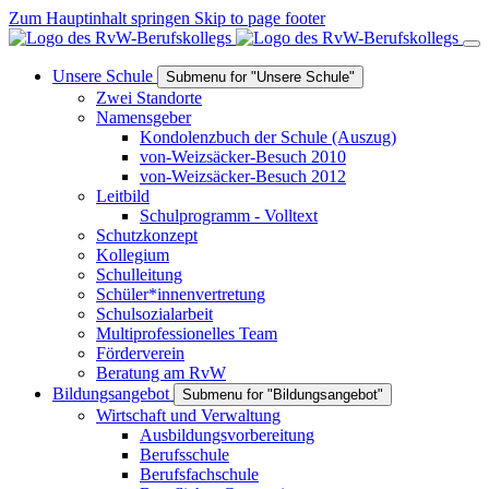
Zum Hauptinhalt springen
Skip to page footer
Unsere Schule
Submenu for "Unsere Schule"
Zwei Standorte
Namensgeber
Kondolenzbuch der Schule (Auszug)
von-Weizsäcker-Besuch 2010
von-Weizsäcker-Besuch 2012
Leitbild
Schulprogramm - Volltext
Schutzkonzept
Kollegium
Schulleitung
Schüler*innenvertretung
Schulsozialarbeit
Multiprofessionelles Team
Förderverein
Beratung am RvW
Bildungsangebot
Submenu for "Bildungsangebot"
Wirtschaft und Verwaltung
Ausbildungsvorbereitung
Berufsschule
Berufsfachschule