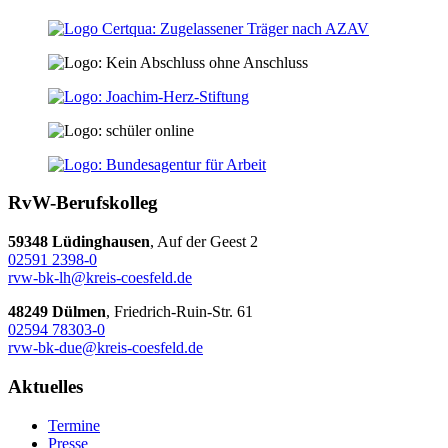
RvW-Berufskolleg
59348 Lüdinghausen
, Auf der Geest 2
02591 2398-0
rvw-bk-lh@kreis-coesfeld.de
48249 Dülmen
, Friedrich-Ruin-Str. 61
02594 78303-0
rvw-bk-due@kreis-coesfeld.de
Aktuelles
Termine
Presse