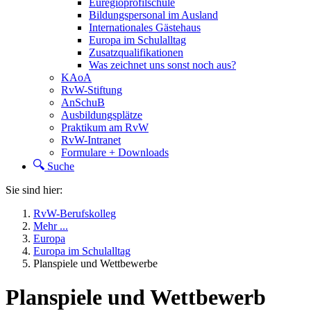
Euregioprofilschule
Bildungspersonal im Ausland
Internationales Gästehaus
Europa im Schulalltag
Zusatzqualifikationen
Was zeichnet uns sonst noch aus?
KAoA
RvW-Stiftung
AnSchuB
Ausbildungsplätze
Praktikum am RvW
RvW-Intranet
Formulare + Downloads
Suche
Sie sind hier:
RvW-Berufskolleg
Mehr ...
Europa
Europa im Schulalltag
Planspiele und Wettbewerbe
Planspiele und Wettbewerb