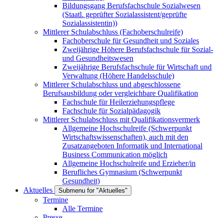
Bildungsgang Berufsfachschule Sozialwesen
(Staatl. geprüfter Sozialassistent/geprüfte
Sozialassistentin))
Mittlerer Schulabschluss (Fachoberschulreife)
Fachoberschule für Gesundheit und Soziales
Zweijährige Höhere Berufsfachschule für Sozial-
und Gesundheitswesen
Zweijährige Berufsfachschule für Wirtschaft und
Verwaltung (Höhere Handelsschule)
Mittlerer Schulabschluss und abgeschlossene
Berufsausbildung oder vergleichbare Qualifikation
Fachschule für Heilerziehungspflege
Fachschule für Sozialpädagogik
Mittlerer Schulabschluss mit Qualifikationsvermerk
Allgemeine Hochschulreife (Schwerpunkt
Wirtschaftswissenschaften), auch mit den
Zusatzangeboten Informatik und International
Business Communication möglich
Allgemeine Hochschulreife und Erzieher/in
Berufliches Gymnasium (Schwerpunkt
Gesundheit)
Aktuelles
Submenu for "Aktuelles"
Termine
Alle Termine
Presse